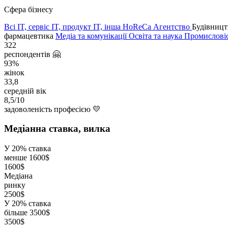
Сфера бізнесу
Всі
IT, сервіс
IT, продукт
IT, інша
HoReCa
Агентство
Будівницт
фармацевтика
Медіа та комунікації
Освіта та наука
Промислові
322
респон­дентів 🤗
93%
жінок
33,8
середній вік
8,5/10
задоволеність професією 💛
Медіанна ставка, вилка
У 20% ставка
менше 1600$
1600$
Медіана
ринку
2500$
У 20% ставка
більше 3500$
3500$