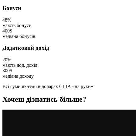
Бонуси
48%
мають бонуси
400$
медіана бонусів
Додатковий дохід
20%
мають дод. дохід
300$
медіана доходу
Всі суми вказані в доларах США «на руки»
Хочеш дізнатись більше?