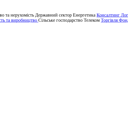
во та нерухомість
Державний сектор
Енергетика
Консалтинг
Лог
сть та виробництво
Сільське господарство
Телеком
Торгівля
Фонд