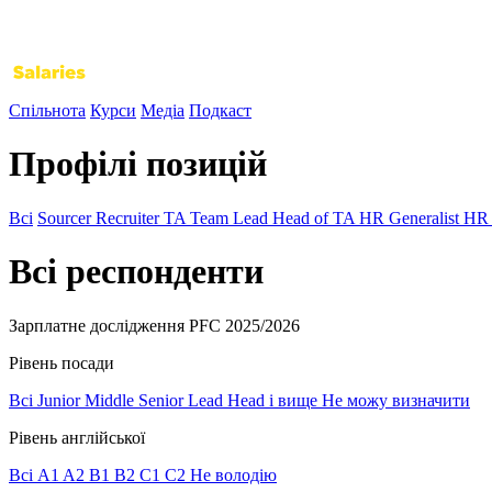
Спільнота
Курси
Медіа
Подкаст
Профілі позицій
Всі
Sourcer
Recruiter
TA Team Lead
Head of TA
HR Generalist
HR 
Всі респонденти
Зарплатне дослідження PFC 2025/2026
Рівень посади
Всі
Junior
Middle
Senior
Lead
Head і вище
Не можу визначити
Рівень англійської
Всі
A1
A2
B1
B2
C1
C2
Не володію