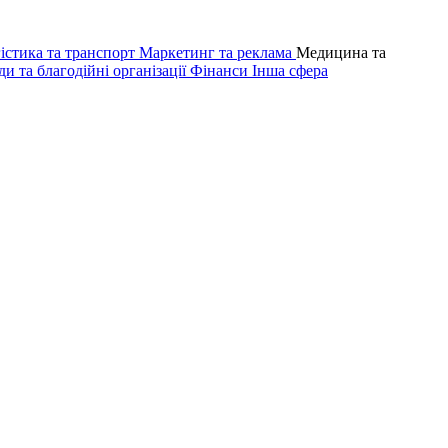
істика та транспорт
Маркетинг та реклама
Медицина та
и та благодійні організації
Фінанси
Інша сфера