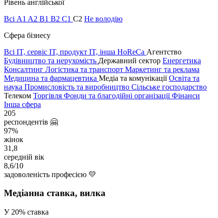
Рівень англійської
Всі
A1
A2
B1
B2
C1
C2
Не володію
Сфера бізнесу
Всі
IT, сервіс
IT, продукт
IT, інша
HoReCa
Агентство
Будівництво та нерухомість
Державний сектор
Енергетика
Консалтинг
Логістика та транспорт
Маркетинг та реклама
Медицина та фармацевтика
Медіа та комунікації
Освіта та
наука
Промисловість та виробництво
Сільське господарство
Телеком
Торгівля
Фонди та благодійні організації
Фінанси
Інша сфера
205
респон­дентів 🤗
97%
жінок
31,8
середній вік
8,6/10
задоволеність професією 💛
Медіанна ставка, вилка
У 20% ставка