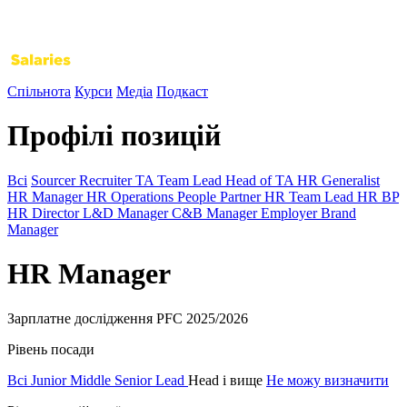
Спільнота
Курси
Медіа
Подкаст
Профілі позицій
Всі
Sourcer
Recruiter
TA Team Lead
Head of TA
HR Generalist
HR Manager
HR Operations
People Partner
HR Team Lead
HR BP
HR Director
L&D Manager
C&B Manager
Employer Brand
Manager
HR Manager
Зарплатне дослідження PFC 2025/2026
Рівень посади
Всі
Junior
Middle
Senior
Lead
Head і вище
Не можу визначити