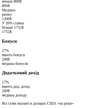
менше 800$
800$
Медіана
ринку
1200$
У 20% ставка
більше 1752$
1752$
Бонуси
27%
мають бонуси
208$
медіана бонусів
Додатковий дохід
17%
мають дод. дохід
200$
медіана доходу
Всі суми вказані в доларах США «на руки»