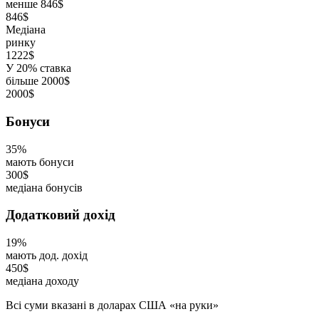
менше 846$
846$
Медіана
ринку
1222$
У 20% ставка
більше 2000$
2000$
Бонуси
35%
мають бонуси
300$
медіана бонусів
Додатковий дохід
19%
мають дод. дохід
450$
медіана доходу
Всі суми вказані в доларах США «на руки»