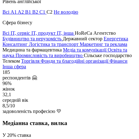
Рівень англійської
Всі
A1
A2
B1
B2
C1
C2
Не володію
Сфера бізнесу
Всі
IT, сервіс
IT, продукт
IT, інша
HoReCa
Агентство
Будівництво та нерухомість
Державний сектор
Енергетика
Консалтинг
Логістика та транспорт
Маркетинг та реклама
Медицина та фармацевтика
Медіа та комунікації
Освіта та
наука
Промисловість та виробництво
Сільське господарство
Телеком
Торгівля
Фонди та благодійні організації
Фінанси
Інша сфера
185
респон­дентів 🤗
96%
жінок
32,1
середній вік
8,5/10
задоволеність професією 💛
Медіанна ставка, вилка
У 20% ставка