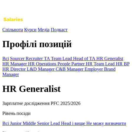
Спільнота
Курси
Медіа
Подкаст
Профілі позицій
Всі
Sourcer
Recruiter
TA Team Lead
Head of TA
HR Generalist
HR Manager
HR Operations
People Partner
HR Team Lead
HR BP
HR Director
L&D Manager
C&B Manager
Employer Brand
Manager
HR Generalist
Зарплатне дослідження PFC 2025/2026
Рівень посади
Всі
Junior
Middle
Senior
Lead
Head і вище
Не можу визначити