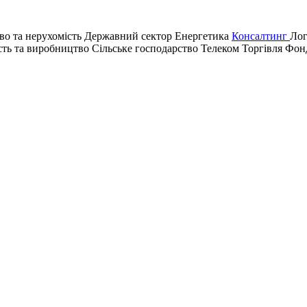
во та нерухомість
Державний сектор
Енергетика
Консалтинг
Лог
сть та виробництво
Сільське господарство
Телеком
Торгівля
Фонд