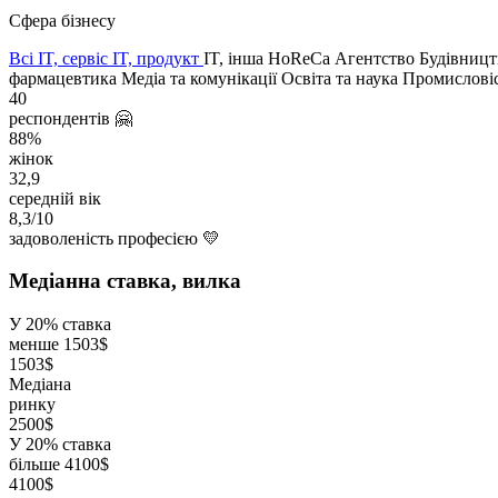
Сфера бізнесу
Всі
IT, сервіс
IT, продукт
IT, інша
HoReCa
Агентство
Будівницт
фармацевтика
Медіа та комунікації
Освіта та наука
Промислові
40
респон­дентів 🤗
88%
жінок
32,9
середній вік
8,3/10
задоволеність професією 💛
Медіанна ставка, вилка
У 20% ставка
менше 1503$
1503$
Медіана
ринку
2500$
У 20% ставка
більше 4100$
4100$