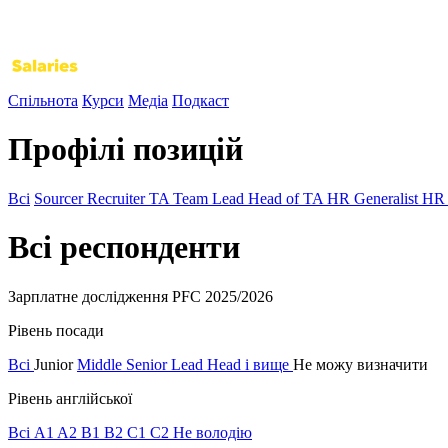
Спільнота
Курси
Медіа
Подкаст
Профілі позицій
Всі
Sourcer
Recruiter
TA Team Lead
Head of TA
HR Generalist
HR 
Всі респонденти
Зарплатне дослідження PFC 2025/2026
Рівень посади
Всі
Junior
Middle
Senior
Lead
Head і вище
Не можу визначити
Рівень англійської
Всі
A1
A2
B1
B2
C1
C2
Не володію