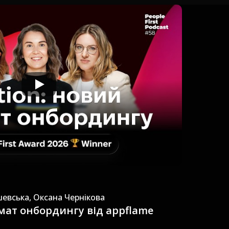
шевська, Оксана Чернікова
рмат онбордингу від appflame