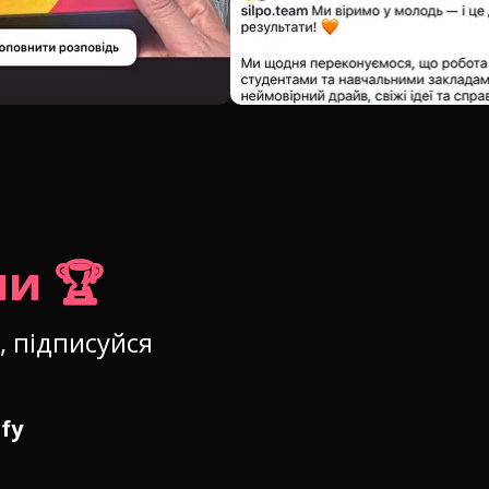
и 🏆
 підписуйся
fy