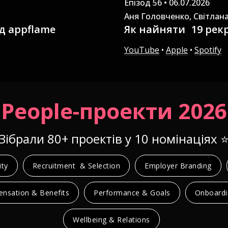
Епізод 56 • 06.07.2026
Аня Головченко, Світлан
ід appflame
Як найняти 19 рекр
YouTube
•
Apple
•
Spotify
People-проекти 2026
Зібрали 80+ проектів у 10 номінаціях ⭐
ity
Recruitment & Selection
Employer Branding
nsation & Benefits
Performance & Goals
Onboardi
Wellbeing & Relations