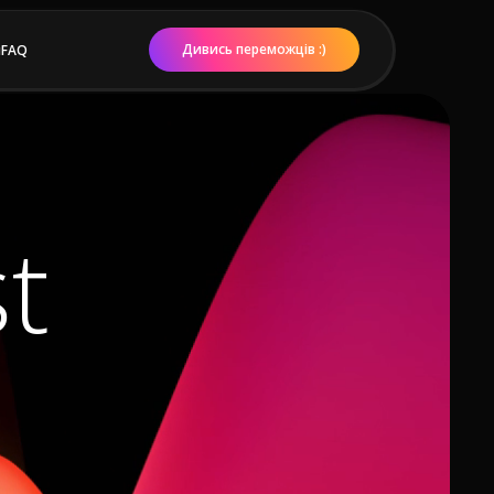
Дивись переможців :)
и
FAQ
st