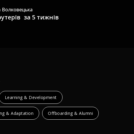
а Волковецька
утерів за 5 тижнів
️
Learning & Development
ng & Adaptation
Offboarding & Alumni