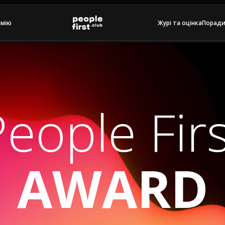
емію
Журі та оцінка
Порад
eople Fir
AWARD