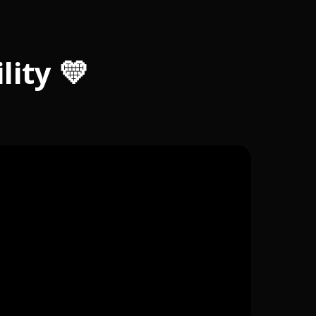
lity
💛