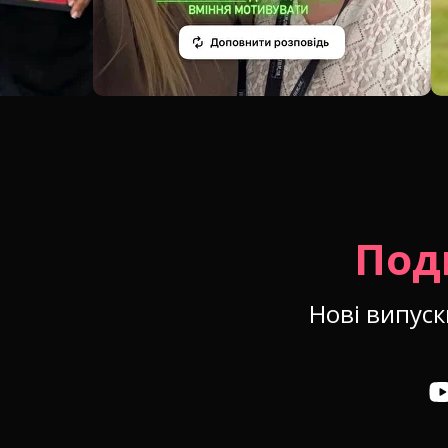
Под
Нові випус