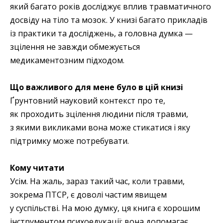
який багато років досліджує вплив травматичного
досвіду на тіло та мозок. У книзі багато прикладів
із практики та досліджень, а головна думка —
зцілення не завжди обмежується
медикаментозним підходом.
Що важливого для мене було в цій книзі
Ґрунтовний науковий контекст про те,
як проходить зцілення людини після травми,
з якими викликами вона може стикатися і яку
підтримку може потребувати.
Кому читати
Усім. На жаль, зараз такий час, коли травми,
зокрема ПТСР, є доволі частим явищем
у суспільстві. На мою думку, ця книга є хорошим
інструментом психоедукації: вона допомагає