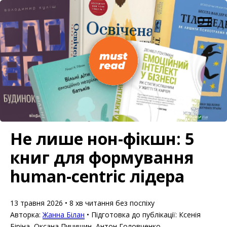
Не лише нон-фікшн: 5
книг для формування
human-centric лідера
13 травня 2026 • 8 хв читання без поспіху
Авторка:
Жанна Білан
• Підготовка до публікації: Ксенія
Біріна, Оксана Пицишин, Антон Головченко