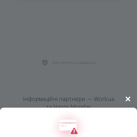
Дані покупця захищено
×
Інформаційні партнери — Work.ua
та Happy Monday
© People First Club, ∞