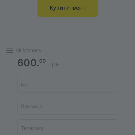
Купити івент
All Methods
600.
00
грн
Ім’я
Прізвище
Телеграм