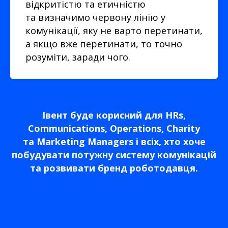
відкритістю та етичністю
та визначимо червону лінію у
комунікації, яку не варто перетинати,
а якщо вже перетинати, то точно
розуміти, заради чого.
Івент буде корисний для HRs,
Communications, Operations, Charity
та
Marketing Managers і
всіх, хто хоче
побудувати потужну систему комунікацій
та
розвивати бренд роботодавця.